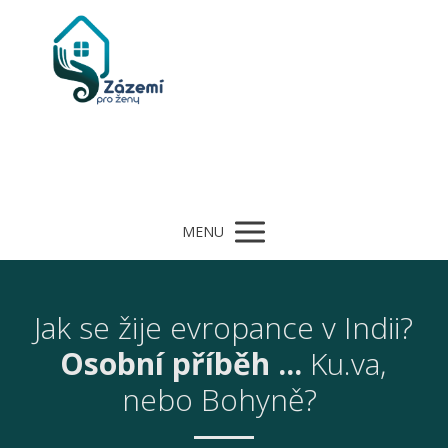
MENU
Jak se žije evropance v Indii?
Osobní příběh ...
Ku.va,
nebo Bohyně?