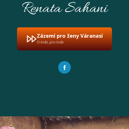
Renata Sahani
Zázemí pro ženy Váranasí
O Indii, pro Indii