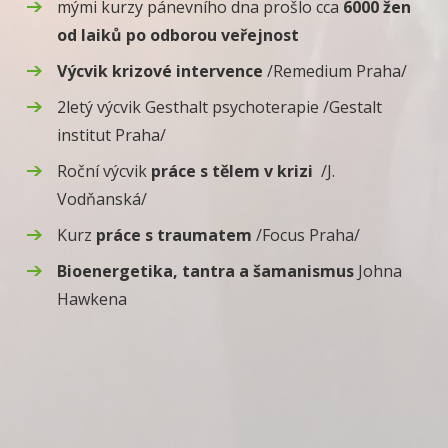
mými kurzy pánevního dna prošlo cca
6000 žen
od laiků po odborou veřejnost
Výcvik krizové intervence
/Remedium Praha/
2letý výcvik Gesthalt psychoterapie /Gestalt
institut Praha/
Roční výcvik
práce s tělem v krizi
/J.
Vodňanská/
Kurz
práce s traumatem
/Focus Praha/
Bioenergetika, tantra a šamanismus
Johna
Hawkena