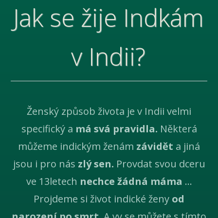
Jak se žije Indkám
v Indii?
Ženský způsob života je v Indii velmi
specifický a
má svá pravidla.
Některá
můžeme indickým ženám
závidět
a jiná
jsou i pro nás
zlý sen.
Provdat svou dceru
ve 13letech
nechce žádná máma
...
Projdeme si život indické ženy
od
narození po smrt.
A vy se můžete s tímto