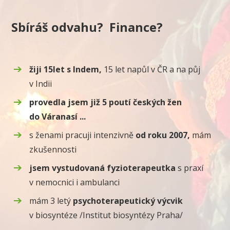
Sbíráš odvahu? Finance?
žiji 15let s Indem,
15 let napůl v ČR a na půj
v Indii
provedla jsem již 5 poutí českých žen
do Váranasí ...
s ženami pracuji intenzivně
od roku 2007,
mám
zkušennosti
jsem vystudovaná fyzioterapeutka
s praxí
v nemocnici i ambulanci
mám 3 letý
psychoterapeutický výcvik
v biosyntéze /Institut biosyntézy Praha/