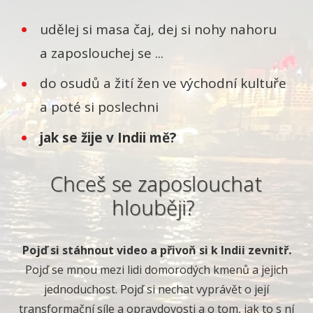
udělej si masa čaj, dej si nohy nahoru
a zaposlouchej se ...
do osudů a žití žen ve východní kultuře
a poté si poslechni
jak se žije v Indii mě?
Chceš se zaposlouchat
hlouběji?
Pojď si stáhnout video a přivoň si k Indii zevnitř.
Pojď se mnou mezi lidi domorodých kmenů a jejich
jednoduchost. Pojď si nechat vyprávět o její
transformační síle a opravdovosti a o tom, jak to s ní