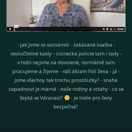
- jak jsme se seznámili - zakázaná svatba -
neslučitelné kasty - cizinecká policie tam i tady -
v Indii nejsme na dovolené, normálně tam
pracujeme a žijeme - náš ášram řídí žena - já -
jsme všechny tak trochu prostitutky? - snaha
zapadnout je marná - naše rodiny a vztahy - co se
šeptá ve Váranasí?
- je Indie pro ženy
bezpečná?