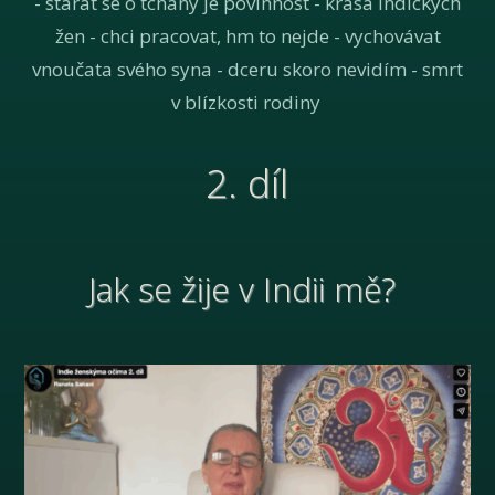
- starat se o tchány je povinnost - krása indických
žen - chci pracovat, hm to nejde - vychovávat
vnoučata svého syna - dceru skoro nevidím - smrt
v blízkosti rodiny
2. díl
Jak se žije v Indii mě?