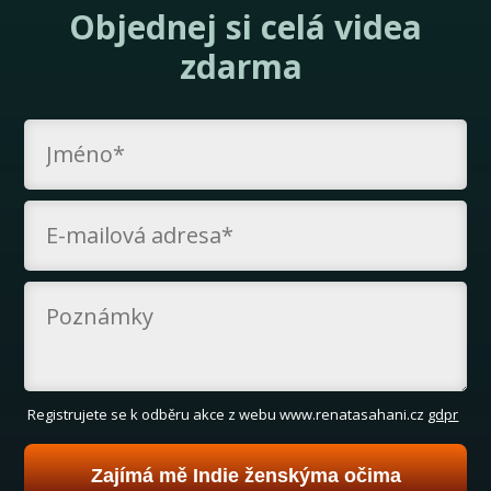
Objednej si celá videa
zdarma
Registrujete se k odběru akce z webu www.renatasahani.cz
gdpr
Zajímá mě Indie ženskýma očima