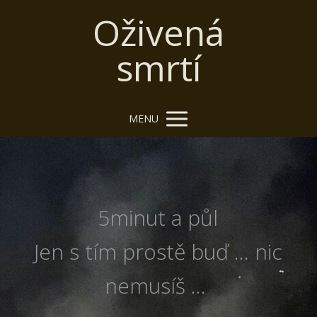
Oživená
smrtí
MENU
5minut a půl
Jen s tím prostě buď ... nic
nemusíš ...