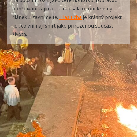
na podzim 2024. Jako ceremonistku ji opravdu
pohřbívání zajímalo a napsala o tom krásný
článek ... zavnímejte.
Hlas ticha
je krásný projekt
lidí, co vnímají smrt jako přirozenou součást
života.
.