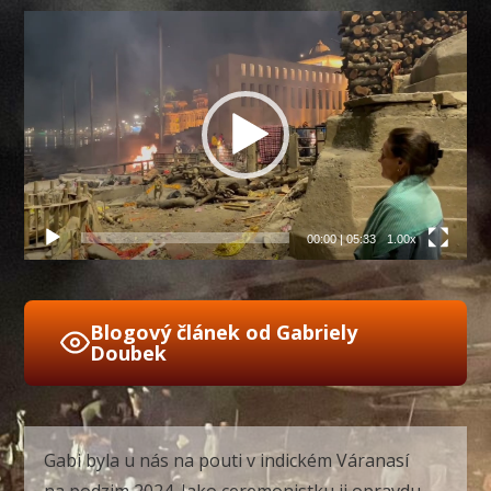
Video
přehrávač
00:00
|
05:33
1.00x
Blogový článek od Gabriely
Doubek
Gabi byla u nás na pouti v indickém Váranasí